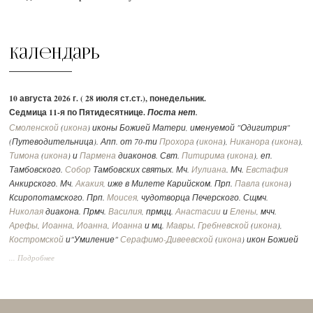
Календарь
10 августа 2026 г. ( 28 июля ст.ст.), понедельник.
Седмица 11-я по Пятидесятнице.
Поста нет.
Смоленской
(
икона
) иконы Божией Матери, именуемой "Одигитрия"
(Путеводительница). Апп. от 70-ти
Прохора
(
икона
),
Никанора
(
икона
),
Тимона
(
икона
) и
Пармена
диаконов. Свт.
Питирима
(
икона
), еп.
Тамбовского.
Собор
Тамбовских святых. Мч.
Иулиана
. Мч.
Евстафия
Анкирского. Мч.
Акакия
, иже в Милете Карийском. Прп.
Павла
(
икона
)
Ксиропотамского. Прп.
Моисея
, чудотворца Печерского. Сщмч.
Николая
диакона. Прмч.
Василия
, прмцц.
Анастасии
и
Елены
, мчч.
Арефы
,
Иоанна
,
Иоанна
,
Иоанна
и мц.
Мавры
.
Гребневской
(
икона
),
Костромской
и"Умиление"
Серафимо-Дивеевской
(
икона
) икон Божией
Матери. Чтимые списки со Смоленской иконы Божией Матери:
... Подробнее
Устюженская
,
Выдропусская
,
Христофоровская
,
Супрасльская
,
Югская
(
икона
),
Игрицкая
,
Шуйская
(
икона
),
Седмиезерная
,
Сергиевская
(в
Троице-Сергиевой Лавре).
Утр. -
Лк., 4 зач., I, 39-49, 56.
Лит. -
2 Кор., 171 зач., II, 3-15.
Мф., 94 зач.,