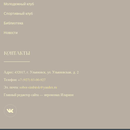
Молодежный клуб
Спортивный клуб
Библиотека
Новости
КОНТАКТЫ
Адрес: 432017, г. Ульяновск, ул. Ульяновская, д. 2
Телефон:
+7 (927) 83-00-927
Эл. почта:
sobor-simbirsk@yandex.ru
Главный редактор сайта — иеромонах Иларион