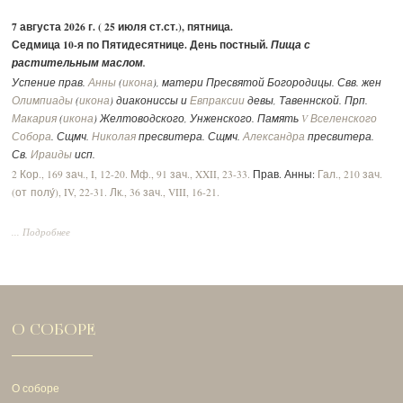
7 августа 2026 г. ( 25 июля ст.ст.), пятница.
Седмица 10-я по Пятидесятнице. День постный.
Пища с
растительным маслом.
Успение прав.
Анны
(
икона
), матери Пресвятой Богородицы. Свв. жен
Олимпиады
(
икона
) диакониссы и
Евпраксии
девы, Тавеннской. Прп.
Макария
(
икона
) Желтоводского, Унженского. Память
V Вселенского
Собора
. Сщмч.
Николая
пресвитера. Сщмч.
Александра
пресвитера.
Св.
Ираиды
исп.
2 Кор., 169 зач., I, 12-20.
Мф., 91 зач., XXII, 23-33.
Прав. Анны:
Гал., 210 зач.
(от полу́), IV, 22-31.
Лк., 36 зач., VIII, 16-21.
... Подробнее
О СОБОРЕ
О соборе