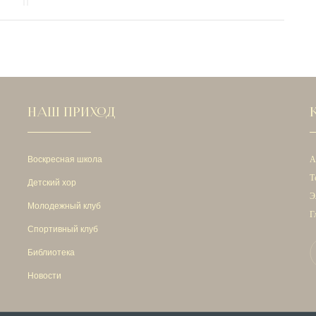
НАШ ПРИХОД
Воскресная школа
А
Т
Детский хор
Э
Молодежный клуб
Г
Спортивный клуб
Библиотека
Новости