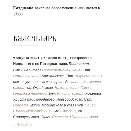
Ежедневно
вечернее богослужение начинается в
17:00.
Календарь
9 августа 2026 г. ( 27 июля ст.ст.), воскресенье.
Неделя 10-я по Пятидесятнице.
Поста нет.
Вмч. и целителя
Пантелеимона
(
икона
). Прп.
Германа
(
икона
) Аляскинского. Прп.
Анфисы
(
икона
)
исп., игумении и 90 сестер ее. Равноапп.
Климента
(
икона
), еп. Охридского,
Наума
(
икона
),
Саввы
,
Горазда
и
Ангеляра
. Блж.
Николая
(
икона
) Кочанова,
Христа ради юродивого, Новгородского. Свт.
Иоасафа
, митр. Московского и всея Руси.
Собор
Смоленских святых
. Сщмч.
Амвросия
, еп.
Сарапульского. Сщмч.
Платона
и
Пантелеимона
пресвитера. Сщмч.
Иоанна
пресвитера.
... Подробнее
Утр. - Ев. 10-е,
Ин., 66 зач., XXI, 1-14.
Лит. -
1 Кор., 131