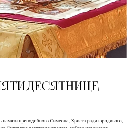
 ПЯТИДЕСЯТНИЦЕ
нь памяти преподобного Симеона, Христа ради юродивого,
ную Литургию возглавил ключарь собора иеромонах