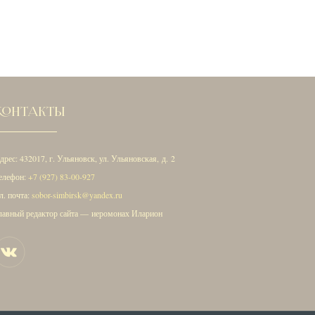
КОНТАКТЫ
дрес: 432017, г. Ульяновск, ул. Ульяновская, д. 2
елефон:
+7 (927) 83-00-927
л. почта:
sobor-simbirsk@yandex.ru
лавный редактор сайта — иеромонах Иларион