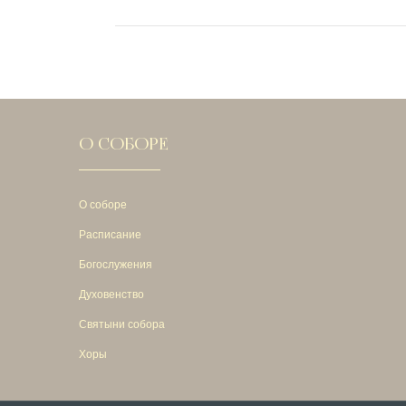
О СОБОРЕ
О соборе
Расписание
Богослужения
Духовенство
Святыни собора
Хоры