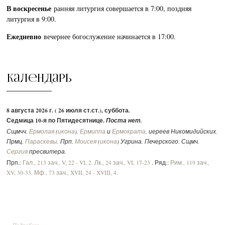
В воскресенье
ранняя литургия совершается в 7:00, поздняя
литургия в 9:00.
Ежедневно
вечернее богослужение начинается в 17:00.
Календарь
8 августа 2026 г. ( 26 июля ст.ст.), суббота.
Седмица 10-я по Пятидесятнице.
Поста нет.
Сщмчч.
Ермолая
(
икона
),
Ермиппа
и
Ермократа
, иереев Никомидийских.
Прмц.
Параскевы
. Прп.
Моисея
(
икона
) Угрина, Печерского. Сщмч.
Сергия
пресвитера.
Прп.:
Гал., 213 зач., V, 22 - VI, 2.
Лк., 24 зач., VI, 17-23
. Ряд.:
Рим., 119 зач.,
XV, 30-33.
Мф., 73 зач., XVII, 24 - XVIII, 4.
... Подробнее