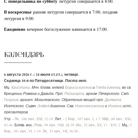
С понедельника по субботу
литургия совершается в 8:00.
В воскресенье
ранняя литургия совершается в 7:00, поздняя
литургия в 9:00.
Ежедневно
вечернее богослужение начинается в 17:00.
Календарь
6 августа 2026 г. ( 24 июля ст.ст.), четверг.
Седмица 10-я по Пятидесятнице.
Поста нет.
Мц.
Христины
. Мчч. блгвв. князей
Бориса
(
икона
) и
Глеба
(
икона
), во св.
Крещении Романа и Давида. Прп.
Поликарпа
, архим. Печерского. Свт.
Георгия
, архиеп. Могилевского. Обретение мощей прп.
Далмата
Исетского. Сщмч.
Алфея
диакона. Свв.
Николая
(
икона
) и
Иоанна
испп.,
пресвитеров.
Утр. -
Лк., 106 зач., XXI, 12-19.
Лит. -
2 Кор., 167 зач., I, 1-7.
Мф., 88 зач., XXI,
43-46.
Блгвв. кнн.:
Рим., 99 зач., VIII, 28-39.
Ин., 52 зач., XV, 17 - XVI, 2.
Мц.:
2
Кор., 181 зач., VI, 1-10.
Лк., 33 зач., VII, 36-50
.