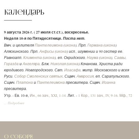
Календарь
9 августа 2026 г. ( 27 июля ст.ст.), воскресенье.
Неделя 10-я по Пятидесятнице.
Поста нет.
Вмч. и целителя
Пантелеимона
(
икона
). Прп.
Германа
(
икона
)
Аляскинского. Прп.
Анфисы
(
икона
) исп., игумении и 90 сестер ее.
Равноапп.
Климента
(
икона
), еп. Охридского,
Наума
(
икона
),
Саввы
,
Горазда
и
Ангеляра
. Блж.
Николая
(
икона
) Кочанова, Христа ради
юродивого, Новгородского. Свт.
Иоасафа
, митр. Московского и всея
Руси.
Собор Смоленских святых
. Сщмч.
Амвросия
, еп. Сарапульского.
Сщмч.
Платона
и
Пантелеимона
пресвитера. Сщмч.
Иоанна
пресвитера.
Утр. - Ев. 10-е,
Ин., 66 зач., XXI, 1-14.
Лит. -
1 Кор., 131 зач., IV, 9-16.
Мф., 72
зач., XVII, 14-23.
Вмч.:
2 Тим., 292 зач., II, 1-10.
Ин., 52 зач., XV, 17 - XVI, 2.
... Подробнее
О СОБОРЕ