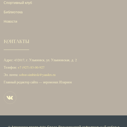
Спортивный клуб
Библиотека
Новости
КОНТАКТЫ
Адрес: 432017, г. Ульяновск, ул. Ульяновская, д. 2
Телефон:
+7 (927) 83-00-927
Эл. почта:
sobor-simbirsk@yandex.ru
Главный редактор сайта — иеромонах Иларион