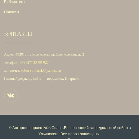
Библиотека
Новости
КОНТАКТЫ
Адрес: 432017, г. Ульяновск, ул. Ульяновская, д. 2
Телефон:
+7 (927) 83-00-927
Эл. почта:
sobor-simbirsk@yandex.ru
Главный редактор сайта — иеромонах Иларион
© Авторское право 2026
Спасо-Вознесенский кафедральный собор в
Ульяновске
. Все права защищены.