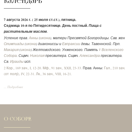
Календарь
7 августа 2026 г. ( 25 июля ст.ст.), пятница.
Седмица 10-я по Пятидесятнице. День постный.
Пища с
растительным маслом.
Успение прав.
Анны
(
икона
), матери Пресвятой Богородицы. Свв. жен
Олимпиады
(
икона
) диакониссы и
Евпраксии
девы, Тавеннской. Прп.
Макария
(
икона
) Желтоводского, Унженского. Память
V Вселенского
Собора
. Сщмч.
Николая
пресвитера. Сщмч.
Александра
пресвитера.
Св.
Ираиды
исп.
2 Кор., 169 зач., I, 12-20.
Мф., 91 зач., XXII, 23-33.
Прав. Анны:
Гал., 210 зач.
(от полу́), IV, 22-31.
Лк., 36 зач., VIII, 16-21.
... Подробнее
О СОБОРЕ