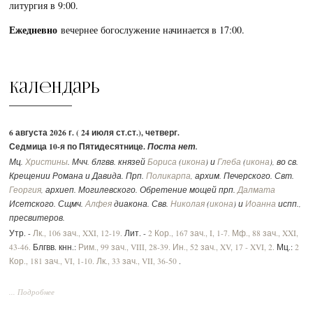
литургия в 9:00.
Ежедневно
вечернее богослужение начинается в 17:00.
Календарь
6 августа 2026 г. ( 24 июля ст.ст.), четверг.
Седмица 10-я по Пятидесятнице.
Поста нет.
Мц.
Христины
. Мчч. блгвв. князей
Бориса
(
икона
) и
Глеба
(
икона
), во св.
Крещении Романа и Давида. Прп.
Поликарпа
, архим. Печерского. Свт.
Георгия
, архиеп. Могилевского. Обретение мощей прп.
Далмата
Исетского. Сщмч.
Алфея
диакона. Свв.
Николая
(
икона
) и
Иоанна
испп.,
пресвитеров.
Утр. -
Лк., 106 зач., XXI, 12-19.
Лит. -
2 Кор., 167 зач., I, 1-7.
Мф., 88 зач., XXI,
43-46.
Блгвв. кнн.:
Рим., 99 зач., VIII, 28-39.
Ин., 52 зач., XV, 17 - XVI, 2.
Мц.:
2
Кор., 181 зач., VI, 1-10.
Лк., 33 зач., VII, 36-50
.
... Подробнее