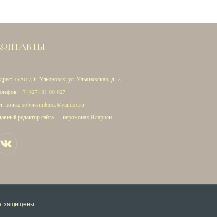
КОНТАКТЫ
дрес: 432017, г. Ульяновск, ул. Ульяновская, д. 2
елефон:
+7 (927) 83-00-927
л. почта:
sobor-simbirsk@yandex.ru
лавный редактор сайта — иеромонах Иларион
ва защищены.