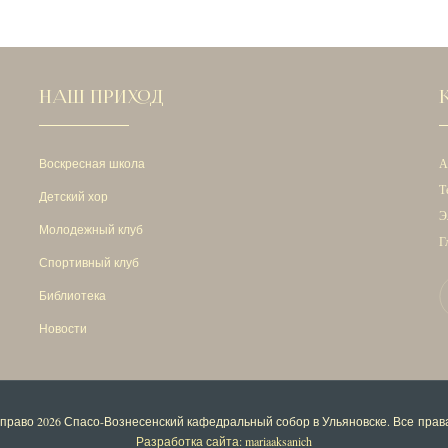
НАШ ПРИХОД
Воскресная школа
А
Т
Детский хор
Э
Молодежный клуб
Г
Спортивный клуб
Библиотека
Новости
 право 2026
Спасо-Вознесенский кафедральный собор в Ульяновске
. Все пра
Разработка сайта: mariaaksanich