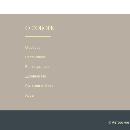
О СОБОРЕ
О соборе
Расписание
Богослужения
Духовенство
Святыни собора
Хоры
© Авторское