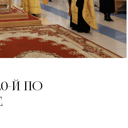
0-Й ПО
Е