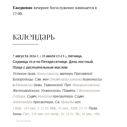
Ежедневно
вечернее богослужение начинается в
17:00.
Календарь
7 августа 2026 г. ( 25 июля ст.ст.), пятница.
Седмица 10-я по Пятидесятнице. День постный.
Пища с растительным маслом.
Успение прав.
Анны
(
икона
), матери Пресвятой
Богородицы. Свв. жен
Олимпиады
(
икона
) диакониссы
и
Евпраксии
девы, Тавеннской. Прп.
Макария
(
икона
)
Желтоводского, Унженского. Память
V Вселенского
Собора
. Сщмч.
Николая
пресвитера. Сщмч.
Александра
пресвитера. Св.
Ираиды
исп.
2 Кор., 169 зач., I, 12-20.
Мф., 91 зач., XXII, 23-33.
Прав.
Анны:
Гал., 210 зач. (от полу́), IV, 22-31.
Лк., 36 зач., VIII,
16-21.
... Подробнее