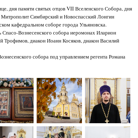
ице, дня памяти святых отцов VII Вселенского Собора, дня
, Митрополит Симбирский и Новоспасский Лонгин
ском кафедральном соборе города Ульяновска.
ь Спасо-Вознесенского собора иеромонах Иларион
ий Трофимов, диакон Иоанн Косяков, диакон Василий
ознесенского собора под управлением регента Романа