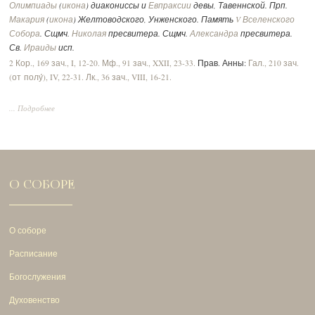
Олимпиады
(
икона
) диакониссы и
Евпраксии
девы, Тавеннской. Прп.
Макария
(
икона
) Желтоводского, Унженского. Память
V Вселенского
Собора
. Сщмч.
Николая
пресвитера. Сщмч.
Александра
пресвитера.
Св.
Ираиды
исп.
2 Кор., 169 зач., I, 12-20.
Мф., 91 зач., XXII, 23-33.
Прав. Анны:
Гал., 210 зач.
(от полу́), IV, 22-31.
Лк., 36 зач., VIII, 16-21.
... Подробнее
О СОБОРЕ
О соборе
Расписание
Богослужения
Духовенство