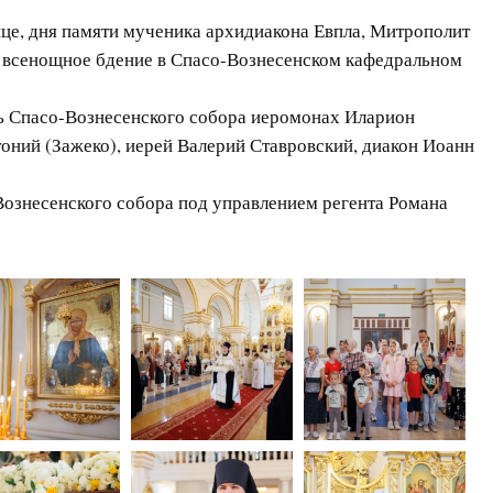
нице, дня памяти мученика архидиакона Евпла, Митрополит
 всенощное бдение в Спасо-Вознесенском кафедральном
ь Спасо-Вознесенского собора иеромонах Иларион
тоний (Зажеко), иерей Валерий Ставровский, диакон Иоанн
ознесенского собора под управлением регента Романа