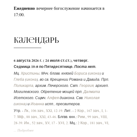
Ежедневно
вечернее богослужение начинается в
17:00.
Календарь
6 августа 2026 г. ( 24 июля ст.ст.), четверг.
Седмица 10-я по Пятидесятнице.
Поста нет.
Мц.
Христины
. Мчч. блгвв. князей
Бориса
(
икона
) и
Глеба
(
икона
), во св. Крещении Романа и Давида. Прп.
Поликарпа
, архим. Печерского. Свт.
Георгия
, архиеп.
Могилевского. Обретение мощей прп.
Далмата
Исетского. Сщмч.
Алфея
диакона. Свв.
Николая
(
икона
) и
Иоанна
испп., пресвитеров.
Утр. -
Лк., 106 зач., XXI, 12-19.
Лит. -
2 Кор., 167 зач., I, 1-
7.
Мф., 88 зач., XXI, 43-46.
Блгвв. кнн.:
Рим., 99 зач., VIII,
28-39.
Ин., 52 зач., XV, 17 - XVI, 2.
Мц.:
2 Кор., 181 зач., VI,
1-10.
Лк., 33 зач., VII, 36-50
.
... Подробнее