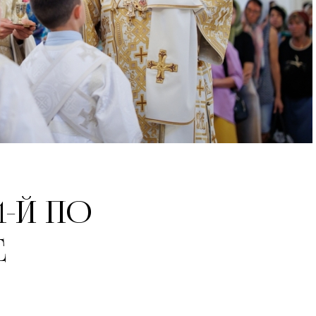
1-Й ПО
Е