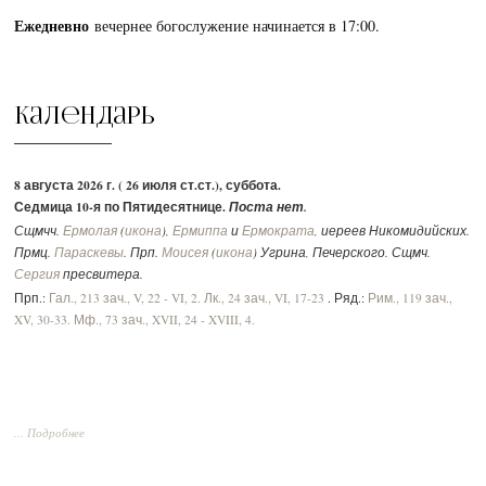
Ежедневно
вечернее богослужение начинается в 17:00.
Календарь
8 августа 2026 г. ( 26 июля ст.ст.), суббота.
Седмица 10-я по Пятидесятнице.
Поста нет.
Сщмчч.
Ермолая
(
икона
),
Ермиппа
и
Ермократа
, иереев Никомидийских.
Прмц.
Параскевы
. Прп.
Моисея
(
икона
) Угрина, Печерского. Сщмч.
Сергия
пресвитера.
Прп.:
Гал., 213 зач., V, 22 - VI, 2.
Лк., 24 зач., VI, 17-23
. Ряд.:
Рим., 119 зач.,
XV, 30-33.
Мф., 73 зач., XVII, 24 - XVIII, 4.
... Подробнее