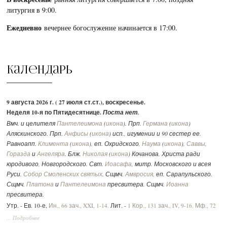
литургия в 9:00.
Ежедневно
вечернее богослужение начинается в 17:00.
Календарь
9 августа 2026 г. ( 27 июля ст.ст.), воскресенье.
Неделя 10-я по Пятидесятнице.
Поста нет.
Вмч. и целителя
Пантелеимона
(
икона
). Прп.
Германа
(
икона
)
Аляскинского. Прп.
Анфисы
(
икона
) исп., игумении и 90 сестер ее.
Равноапп.
Климента
(
икона
), еп. Охридского,
Наума
(
икона
),
Саввы
,
Горазда
и
Ангеляра
. Блж.
Николая
(
икона
) Кочанова, Христа ради
юродивого, Новгородского. Свт.
Иоасафа
, митр. Московского и всея
Руси.
Собор Смоленских святых
. Сщмч.
Амвросия
, еп. Сарапульского.
Сщмч.
Платона
и
Пантелеимона
пресвитера. Сщмч.
Иоанна
пресвитера.
Утр. - Ев. 10-е,
Ин., 66 зач., XXI, 1-14.
Лит. -
1 Кор., 131 зач., IV, 9-16.
Мф., 72
зач., XVII, 14-23.
Вмч.:
2 Тим., 292 зач., II, 1-10.
Ин., 52 зач., XV, 17 - XVI, 2.
... Подробнее