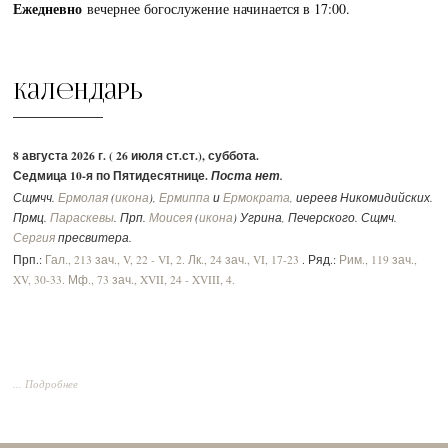
Ежедневно
вечернее богослужение начинается в 17:00.
Календарь
8 августа 2026 г. ( 26 июля ст.ст.), суббота.
Седмица 10-я по Пятидесятнице.
Поста нет.
Сщмчч.
Ермолая
(
икона
),
Ермиппа
и
Ермократа
, иереев Никомидийских.
Прмц.
Параскевы
. Прп.
Моисея
(
икона
) Угрина, Печерского. Сщмч.
Сергия
пресвитера.
Прп.:
Гал., 213 зач., V, 22 - VI, 2.
Лк., 24 зач., VI, 17-23
. Ряд.:
Рим., 119 зач.,
XV, 30-33.
Мф., 73 зач., XVII, 24 - XVIII, 4.
... Подробнее