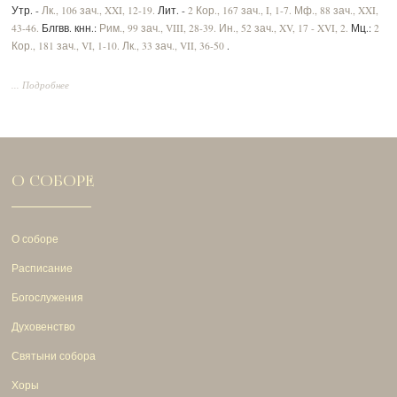
Утр. -
Лк., 106 зач., XXI, 12-19.
Лит. -
2 Кор., 167 зач., I, 1-7.
Мф., 88 зач., XXI,
43-46.
Блгвв. кнн.:
Рим., 99 зач., VIII, 28-39.
Ин., 52 зач., XV, 17 - XVI, 2.
Мц.:
2
Кор., 181 зач., VI, 1-10.
Лк., 33 зач., VII, 36-50
.
... Подробнее
О СОБОРЕ
О соборе
Расписание
Богослужения
Духовенство
Святыни собора
Хоры