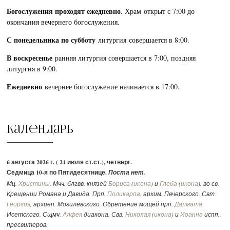
Богослужения проходят ежедневно
. Храм открыт с 7:00 до
окончания вечернего богослужения.
С понедельника по субботу
литургия совершается в 8:00.
В воскресенье
ранняя литургия совершается в 7:00, поздняя
литургия в 9:00.
Ежедневно
вечернее богослужение начинается в 17:00.
Календарь
6 августа 2026 г. ( 24 июля ст.ст.), четверг.
Седмица 10-я по Пятидесятнице.
Поста нет.
Мц.
Христины
. Мчч. блгвв. князей
Бориса
(
икона
) и
Глеба
(
икона
), во св.
Крещении Романа и Давида. Прп.
Поликарпа
, архим. Печерского. Свт.
Георгия
, архиеп. Могилевского. Обретение мощей прп.
Далмата
Исетского. Сщмч.
Алфея
диакона. Свв.
Николая
(
икона
) и
Иоанна
испп.,
пресвитеров.