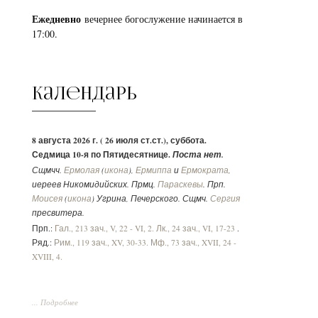
Ежедневно
вечернее богослужение начинается в
17:00.
Календарь
8 августа 2026 г. ( 26 июля ст.ст.), суббота.
Седмица 10-я по Пятидесятнице.
Поста нет.
Сщмчч.
Ермолая
(
икона
),
Ермиппа
и
Ермократа
,
иереев Никомидийских. Прмц.
Параскевы
. Прп.
Моисея
(
икона
) Угрина, Печерского. Сщмч.
Сергия
пресвитера.
Прп.:
Гал., 213 зач., V, 22 - VI, 2.
Лк., 24 зач., VI, 17-23
.
Ряд.:
Рим., 119 зач., XV, 30-33.
Мф., 73 зач., XVII, 24 -
XVIII, 4.
... Подробнее