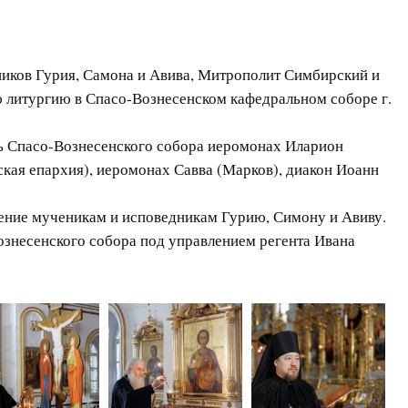
дников Гурия, Самона и Авива, Митрополит Симбирский и
литургию в Спасо-Вознесенском кафедральном соборе г.
ь Спасо-Вознесенского собора иеромонах Иларион
кая епархия), иеромонах Савва (Марков), диакон Иоанн
ение мученикам и исповедникам Гурию, Симону и Авиву.
знесенского собора под управлением регента Ивана