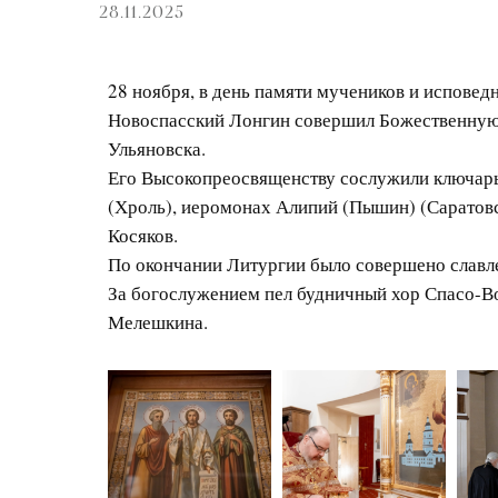
28.11.2025
28 ноября, в день памяти мучеников и испове
Новоспасский Лонгин совершил Божественную 
Ульяновска.
Его Высокопреосвященству сослужили ключар
(Хроль), иеромонах Алипий (Пышин) (Саратовс
Косяков.
По окончании Литургии было совершено славл
За богослужением пел будничный хор Спасо-Во
Мелешкина.