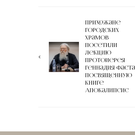
Прихожане
городских
храмов
посетили
лекцию
протоиерея
Геннадия Фаста
посвященную
книге
Апокалипсис