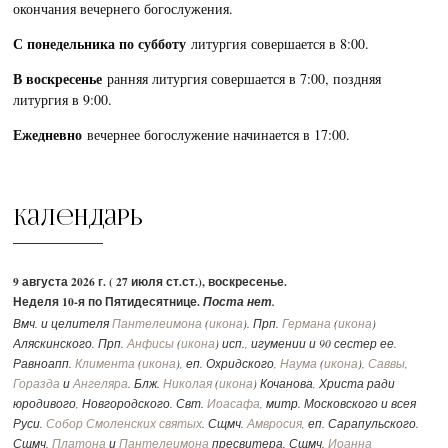
окончания вечернего богослужения.
С понедельника по субботу
литургия совершается в 8:00.
В воскресенье
ранняя литургия совершается в 7:00, поздняя
литургия в 9:00.
Ежедневно
вечернее богослужение начинается в 17:00.
Календарь
9 августа 2026 г. ( 27 июля ст.ст.), воскресенье.
Неделя 10-я по Пятидесятнице.
Поста нет.
Вмч. и целителя
Пантелеимона
(
икона
). Прп.
Германа
(
икона
)
Аляскинского. Прп.
Анфисы
(
икона
) исп., игумении и 90 сестер ее.
Равноапп.
Климента
(
икона
), еп. Охридского,
Наума
(
икона
),
Саввы
,
Горазда
и
Ангеляра
. Блж.
Николая
(
икона
) Кочанова, Христа ради
юродивого, Новгородского. Свт.
Иоасафа
, митр. Московского и всея
Руси.
Собор Смоленских святых
. Сщмч.
Амвросия
, еп. Сарапульского.
Сщмч.
Платона
и
Пантелеимона
пресвитера. Сщмч.
Иоанна