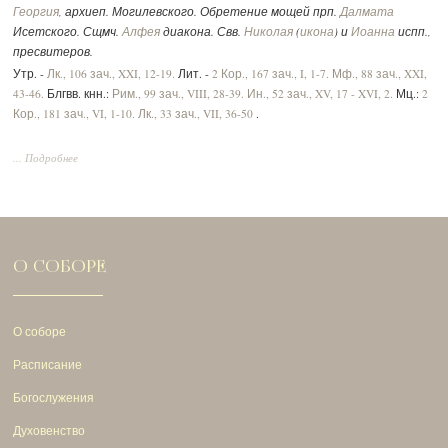
Георгия
, архиеп. Могилевского. Обретение мощей прп.
Далмата
Исетского. Сщмч.
Алфея
диакона. Свв.
Николая
(
икона
) и
Иоанна
испп.,
пресвитеров.
Утр. -
Лк., 106 зач., XXI, 12-19.
Лит. -
2 Кор., 167 зач., I, 1-7.
Мф., 88 зач., XXI,
43-46.
Блгвв. кнн.:
Рим., 99 зач., VIII, 28-39.
Ин., 52 зач., XV, 17 - XVI, 2.
Мц.:
2
Кор., 181 зач., VI, 1-10.
Лк., 33 зач., VII, 36-50
.
... Подробнее
О СОБОРЕ
О соборе
Расписание
Богослужения
Духовенство