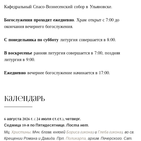
Кафедральный Спасо-Вознесенский собор в Ульяновске.
Богослужения проходят ежедневно
. Храм открыт с 7:00 до
окончания вечернего богослужения.
С понедельника по субботу
литургия совершается в 8:00.
В воскресенье
ранняя литургия совершается в 7:00, поздняя
литургия в 9:00.
Ежедневно
вечернее богослужение начинается в 17:00.
Календарь
6 августа 2026 г. ( 24 июля ст.ст.), четверг.
Седмица 10-я по Пятидесятнице.
Поста нет.
Мц.
Христины
. Мчч. блгвв. князей
Бориса
(
икона
) и
Глеба
(
икона
), во св.
Крещении Романа и Давида. Прп.
Поликарпа
, архим. Печерского. Свт.