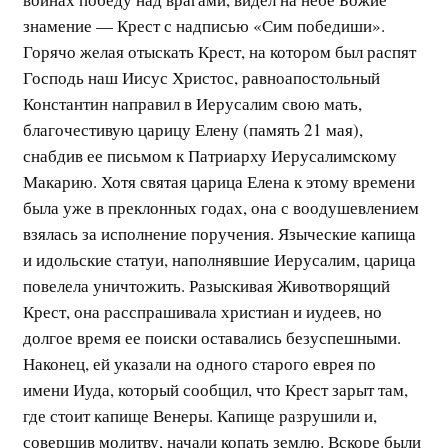
знамение — Крест с надписью «Сим победиши».
Горячо желая отыскать Крест, на котором был распят
Господь наш Иисус Христос, равноапостольный
Константин направил в Иерусалим свою мать,
благочестивую царицу Елену (память 21 мая),
снабдив ее письмом к Патриарху Иерусалимскому
Макарию. Хотя святая царица Елена к этому времени
была уже в преклонных годах, она с воодушевлением
взялась за исполнение поручения. Языческие капища
и идольские статуи, наполнявшие Иерусалим, царица
повелела уничтожить. Разыскивая Животворящий
Крест, она расспрашивала христиан и иудеев, но
долгое время ее поиски оставались безуспешными.
Наконец, ей указали на одного старого еврея по
имени Иуда, который сообщил, что Крест зарыт там,
где стоит капище Венеры. Капище разрушили и,
совершив молитву, начали копать землю. Вскоре были