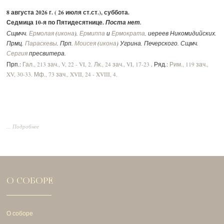
8 августа 2026 г. ( 26 июля ст.ст.), суббота.
Седмица 10-я по Пятидесятнице.
Поста нет.
Сщмчч.
Ермолая
(
икона
),
Ермиппа
и
Ермократа
, иереев Никомидийских.
Прмц.
Параскевы
. Прп.
Моисея
(
икона
) Угрина, Печерского. Сщмч.
Сергия
пресвитера.
Прп.:
Гал., 213 зач., V, 22 - VI, 2.
Лк., 24 зач., VI, 17-23
. Ряд.:
Рим., 119 зач.,
XV, 30-33.
Мф., 73 зач., XVII, 24 - XVIII, 4.
... Подробнее
О СОБОРЕ
О соборе