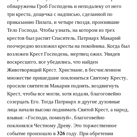
обнаружены Гроб Господень и неподалеку от него
три креста, дощечка с надписью, сделанной по
приказанию Пилата, и четыре гвоздя, пронзившие
Тело Господа. Чтобы узнать, на котором из трех
крестов был распят Спаситель, Патриарх Макарий
поочередно возложил кресты на покойника. Когда был
возложен Крест Господень, мертвец ожил. Увидев
воскресшего, все убедились, что найден
Животворящий Крест. Христиане, в бесчисленном
множестве пришедшие поклониться Святому Кресту,
просили святителя Макария поднять, воздвигнуть
Крест, чтобы все могли, хотя издали, благоговейно
созерцать Его. Тогда Патриарх и другие духовные
лица начали высоко поднимать Святой Крест, а народ,
взывая: «Господи, помилуй», благоговейно
поклонялся Честному Древу. Это торжественное
326
событие произошло в
году. При обретении