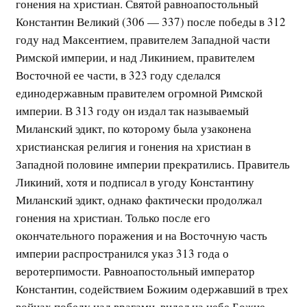
гонения на христиан. Святой равноапостольный
Константин Великий (306 — 337) после победы в 312
году над Максентием, правителем Западной части
Римской империи, и над Ликинием, правителем
Восточной ее части, в 323 году сделался
единодержавным правителем огромной Римской
империи. В 313 году он издал так называемый
Миланский эдикт, по которому была узаконена
христианская религия и гонения на христиан в
Западной половине империи прекратились. Правитель
Ликиний, хотя и подписал в угоду Константину
Миланский эдикт, однако фактически продолжал
гонения на христиан. Только после его
окончательного поражения и на Восточную часть
империи распространился указ 313 года о
веротерпимости. Равноапостольный император
Константин, содействием Божиим одержавший в трех
войнах победу над врагами, видел на небе Божие