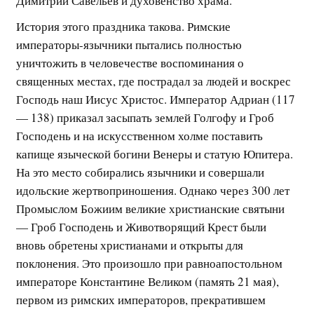
Димитрий Савельев и духовенство храма.
История этого праздника такова. Римские
императоры-язычники пытались полностью
уничтожить в человечестве воспоминания о
священных местах, где пострадал за людей и воскрес
Господь наш Иисус Христос. Император Адриан (117
— 138) приказал засыпать землей Голгофу и Гроб
Господень и на искусственном холме поставить
капище языческой богини Венеры и статую Юпитера.
На это место собирались язычники и совершали
идольские жертвоприношения. Однако через 300 лет
Промыслом Божиим великие христианские святыни
— Гроб Господень и Животворящий Крест были
вновь обретены христианами и открыты для
поклонения. Это произошло при равноапостольном
императоре Константине Великом (память 21 мая),
первом из римских императоров, прекратившем