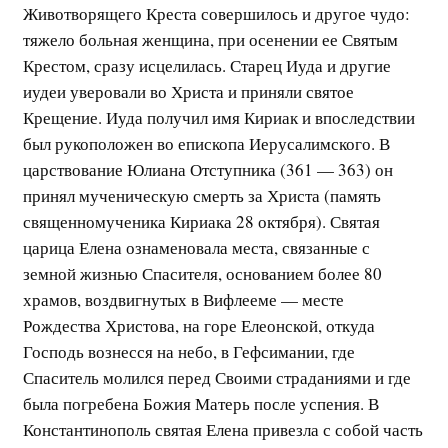
Животворящего Креста совершилось и другое чудо:
тяжело больная женщина, при осенении ее Святым
Крестом, сразу исцелилась. Старец Иуда и другие
иудеи уверовали во Христа и приняли святое
Крещение. Иуда получил имя Кириак и впоследствии
был рукоположен во епископа Иерусалимского. В
царствование Юлиана Отступника (361 — 363) он
принял мученическую смерть за Христа (память
священномученика Кириака 28 октября). Святая
царица Елена ознаменовала места, связанные с
земной жизнью Спасителя, основанием более 80
храмов, воздвигнутых в Вифлееме — месте
Рождества Христова, на горе Елеонской, откуда
Господь вознесся на небо, в Гефсимании, где
Спаситель молился перед Своими страданиями и где
была погребена Божия Матерь после успения. В
Константинополь святая Елена привезла с собой часть