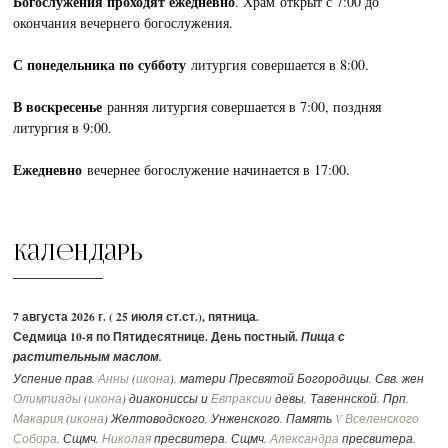
Богослужения проходят ежедневно
. Храм открыт с 7:00 до
окончания вечернего богослужения.
С понедельника по субботу
литургия совершается в 8:00.
В воскресенье
ранняя литургия совершается в 7:00, поздняя
литургия в 9:00.
Ежедневно
вечернее богослужение начинается в 17:00.
Календарь
7 августа 2026 г. ( 25 июля ст.ст.), пятница.
Седмица 10-я по Пятидесятнице. День постный.
Пища с
растительным маслом.
Успение прав.
Анны
(
икона
), матери Пресвятой Богородицы. Свв. жен
Олимпиады
(
икона
) диакониссы и
Евпраксии
девы, Тавеннской. Прп.
Макария
(
икона
) Желтоводского, Унженского. Память
V Вселенского
Собора
. Сщмч.
Николая
пресвитера. Сщмч.
Александра
пресвитера.