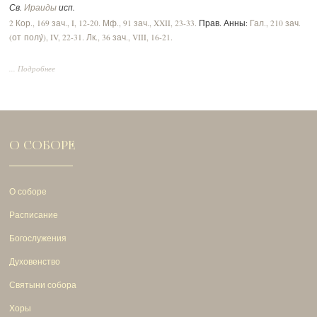
Св.
Ираиды
исп.
2 Кор., 169 зач., I, 12-20.
Мф., 91 зач., XXII, 23-33.
Прав. Анны:
Гал., 210 зач.
(от полу́), IV, 22-31.
Лк., 36 зач., VIII, 16-21.
... Подробнее
О СОБОРЕ
О соборе
Расписание
Богослужения
Духовенство
Святыни собора
Хоры