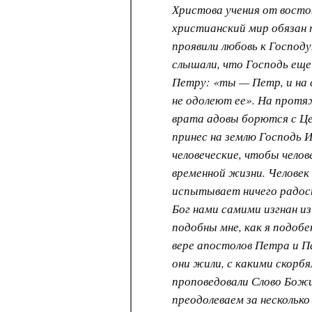
Христова учения от восто
христианский мир обязан 
проявили любовь к Господу
слышали, что Господь еще
Петру: «ты — Петр, и на 
не одолеют ее». На прот
врата адовы борются с Це
принес на землю Господь 
человеческие, чтобы челов
временной жизни. Человек
испытывает ничего радост
Бог нами самими изгнан и
подобны мне, как я подо
вере апостолов Петра и П
они жили, с какими скорбя
проповедовали Слово Божи
преодолеваем за несколько