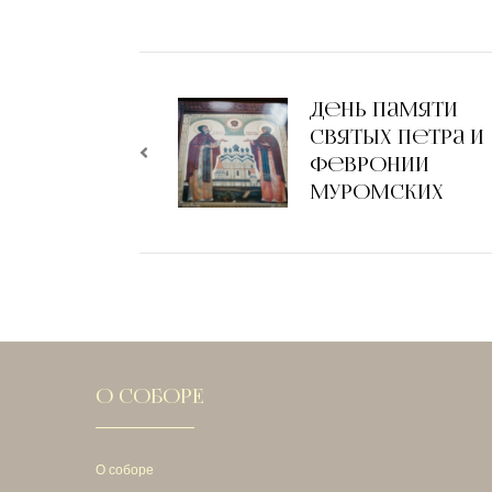
Навигация
по
День памяти
святых Петра и
записям
Февронии
Муромских
О СОБОРЕ
О соборе