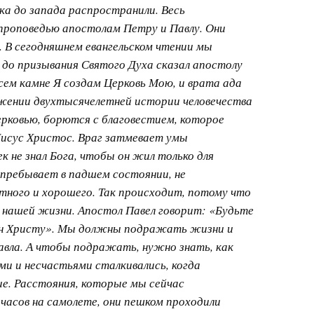
ка до запада распространили. Весь
проповедью апостолам Петру и Павлу. Они
. В сегодняшнем евангельском чтении мы
 до призывания Святого Духа сказал апостолу
сем камне Я создам Церковь Мою, и врата ада
яжении двухтысячелетней истории человечества
рковью, борются с благовестием, которое
Иисус Христос. Враг затмевает умы
ек не знал Бога, чтобы он жил только для
 пребывает в падшем состоянии, не
ного и хорошего. Так происходит, потому что
з нашей жизни. Апостол Павел говорит: «Будьте
бен Христу». Мы должны подражать жизни и
авла. А чтобы подражать, нужно знать, как
ми и несчастьями сталкивались, когда
е. Расстояния, которые мы сейчас
 часов на самолете, они пешком проходили