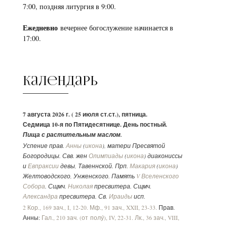
7:00, поздняя литургия в 9:00.
Ежедневно
вечернее богослужение начинается в
17:00.
Календарь
7 августа 2026 г. ( 25 июля ст.ст.), пятница.
Седмица 10-я по Пятидесятнице. День постный.
Пища с растительным маслом.
Успение прав.
Анны
(
икона
), матери Пресвятой
Богородицы. Свв. жен
Олимпиады
(
икона
) диакониссы
и
Евпраксии
девы, Тавеннской. Прп.
Макария
(
икона
)
Желтоводского, Унженского. Память
V Вселенского
Собора
. Сщмч.
Николая
пресвитера. Сщмч.
Александра
пресвитера. Св.
Ираиды
исп.
2 Кор., 169 зач., I, 12-20.
Мф., 91 зач., XXII, 23-33.
Прав.
Анны:
Гал., 210 зач. (от полу́), IV, 22-31.
Лк., 36 зач., VIII,