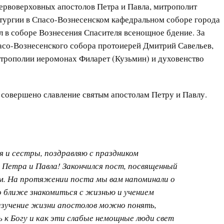
первоверховных апостолов Петра и Павла, митрополит
тургии в Спасо-Вознесенском кафедральном соборе города
 в соборе Вознесения Спасителя всенощное бдение. За
со-Вознесенского собора протоиерей Дмитрий Савельев,
трополии иеромонах Филарет (Кузьмин) и духовенство
совершено славление святым апостолам Петру и Павлу.
я и сестры, поздравляю с праздником
 Петра и Павла! Закончился пост, посвященный
м. На протяжении поста мы вам напоминали о
 ближе знакомиться с жизнью и учением
изучение жизни апостолов можно понять,
ь к Богу и как эти слабые немощные люди свет