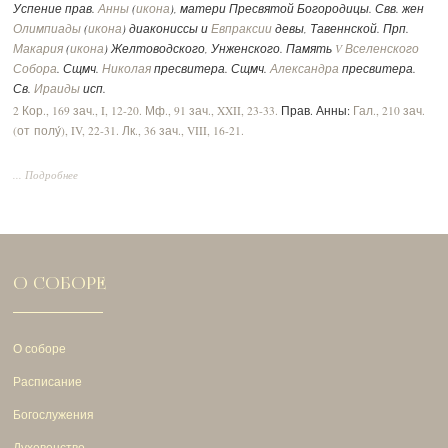
Успение прав.
Анны
(
икона
), матери Пресвятой Богородицы. Свв. жен
Олимпиады
(
икона
) диакониссы и
Евпраксии
девы, Тавеннской. Прп.
Макария
(
икона
) Желтоводского, Унженского. Память
V Вселенского
Собора
. Сщмч.
Николая
пресвитера. Сщмч.
Александра
пресвитера.
Св.
Ираиды
исп.
2 Кор., 169 зач., I, 12-20.
Мф., 91 зач., XXII, 23-33.
Прав. Анны:
Гал., 210 зач.
(от полу́), IV, 22-31.
Лк., 36 зач., VIII, 16-21.
... Подробнее
О СОБОРЕ
О соборе
Расписание
Богослужения
Духовенство