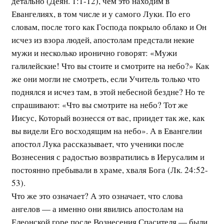
детально (Деян. 1:1-12), чем это находим в
Евангелиях, в том числе и у самого Луки. По его
словам, после того как Господа покрыло облако и Он
исчез из взора людей, апостолам предстали некие
мужи и несколько иронично говорят: «Мужи
галилейские! Что вы стоите и смотрите на небо?» Как
же они могли не смотреть, если Учитель только что
поднялся и исчез там, в этой небесной бездне? Но те
спрашивают: «Что вы смотрите на небо? Тот же
Иисус, Который вознесся от вас, приидет так же, как
вы видели Его восходящим на небо». А в Евангелии
апостол Лука рассказывает, что ученики после
Вознесения с радостью возвратились в Иерусалим и
постоянно пребывали в храме, хваля Бога (Лк. 24:52-
53).
Что же это означает? А это означает, что слова
ангелов — а именно они явились апостолам на
Елеонской горе после Вознесения Спасителя — были