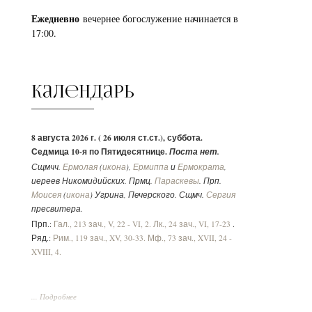
Ежедневно
вечернее богослужение начинается в
17:00.
Календарь
8 августа 2026 г. ( 26 июля ст.ст.), суббота.
Седмица 10-я по Пятидесятнице.
Поста нет.
Сщмчч.
Ермолая
(
икона
),
Ермиппа
и
Ермократа
,
иереев Никомидийских. Прмц.
Параскевы
. Прп.
Моисея
(
икона
) Угрина, Печерского. Сщмч.
Сергия
пресвитера.
Прп.:
Гал., 213 зач., V, 22 - VI, 2.
Лк., 24 зач., VI, 17-23
.
Ряд.:
Рим., 119 зач., XV, 30-33.
Мф., 73 зач., XVII, 24 -
XVIII, 4.
... Подробнее