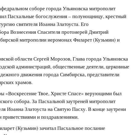
 кафедральном соборе города Ульяновска митрополит
шил Пасхальные богослужения – полунощницу, крестный
ургию святителя Иоанна Златоуста. Его
бора Вознесения Спасителя протоиерей Дмитрий
мбирской митрополии иеромонах Филарет (Кузьмин) и
вской области Сергей Морозов, Глава города Ульяновска
родской администраций, общественные деятели, церковные
одежного движения города Симбирска, представители
ирских храмов.
ры «Воскресение Твое, Христе Спасе» верующими был
ского собора. За Пасхальной заутреней митрополит
еля Иоанна Златоуста на Святую Пасху. В конце заутрени
 приветствиями и поздравлениями.
ларет (Кузьмин) зачитал Пасхальное послание