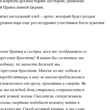
и Кирилла архипастырям, пастырям, диаконам,
й Православной Церкви.
тил пасхальный хлеб – артос, который будет роздан
архипастырь еще раз поздравил участников богослужения
огие братья и сестры, всех вас поздравляем со
ресения Христова! В каком бы состоянии мы
разднику, по милости Божией мы
кресения Христова. Многие из нас ходили в
тыредесятницы и шаг за шагом приближались
человеческого от греха, проклятья и смерти. Во
ы мы каждый день старались соприкасаться
ней земной жизни Спасителя, сопереживали
гими скорбями подобает человеку войти в
искупил нас Своей честной кровью, и мы сами