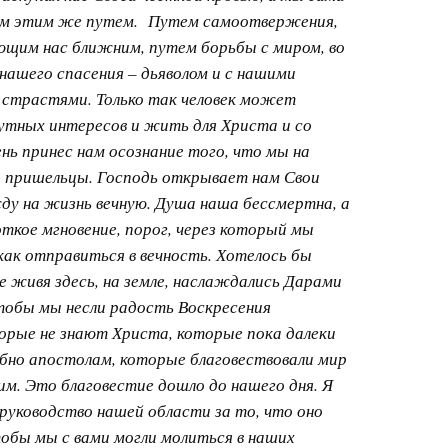
им этим же путем. Путем самоотвержения,
щим нас ближним, путем борьбы с миром, во
нашего спасения – дьяволом и с нашими
страстями. Только так человек может
утных интересов и жить для Христа и со
нь принес нам осознание того, что мы на
и пришельцы. Господь открывает нам Свои
ду на жизнь вечную. Душа наша бессмертна, а
откое мгновение, порог, через который мы
как отправиться в вечность. Хотелось бы
 живя здесь, на земле, наслаждались Дарами
тобы мы несли радость Воскресения
рые не знают Христа, которые пока далеки
бно апостолам, которые благовествовали мир
. Это благовестие дошло до нашего дня. Я
руководство нашей области за то, что оно
тобы мы с вами могли молиться в наших