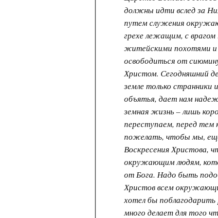
должны идти вслед за Н
путем служения окружаю
грехе лежащим, с врагом 
житейскими похотями и 
освободиться от сиюмин
Христом. Сегодняшний де
земле только странники 
объятья, дает нам надеж
земная жизнь – лишь кор
переступаем, перед тем 
пожелать, чтобы мы, еще
Воскресения Христова, ч
окружающим людям, кото
от Бога. Надо быть подо
Христов всем окружающим
хотел бы поблагодарить 
много делает для того ч