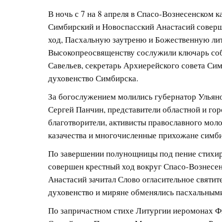
В ночь с 7 на 8 апреля в Спасо-Вознесенском
Симбирский и Новоспасский Анастасий совер
ход, Пасхальную заутреню и Божественную лит
Высокопреосвященству сослужили ключарь со
Савельев, секретарь Архиерейского совета Си
духовенство Симбирска.
За богослужением молились губернатор Ульяно
Сергей Панчин, представители областной и го
благотворители, активисты православного мол
казачества и многочисленные прихожане симб
По завершении полунощницы под пение стихи
совершен крестный ход вокруг Спасо-Вознесен
Анастасий зачитал Слово огласительное святит
духовенство и миряне обменялись пасхальными
По запричастном стихе Литургии иеромонах Фи