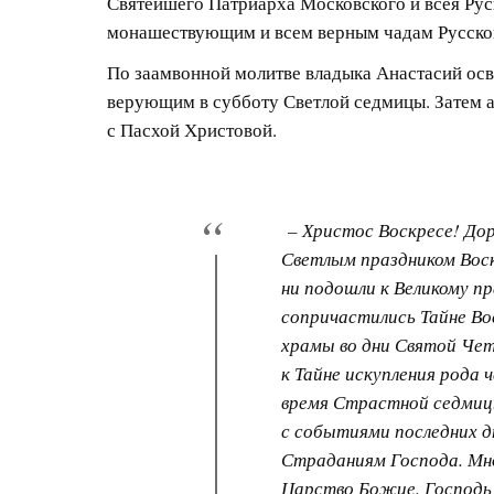
Святейшего Патриарха Московского и всея Рус
монашествующим и всем верным чадам Русско
По заамвонной молитве владыка Анастасий освя
верующим в субботу Светлой седмицы. Затем 
с Пасхой Христовой.
– Христос Воскресе! Дор
Светлым праздником Воск
ни подошли к Великому п
сопричастились Тайне Вос
храмы во дни Святой Че
к Тайне искупления рода 
время Страстной седмиц
с событиями последних д
Страданиям Господа. Мно
Царство Божие. Господь 